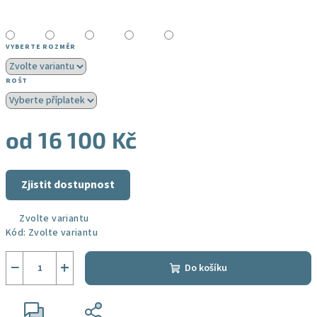
VYBERTE ROZMĚR
ROŠT
od
16 100 Kč
Měrná
cena:
Zjistit dostupnost
Zvolte variantu
Kód:
Zvolte variantu
−
+
Do košíku