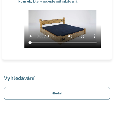
kousek
, který nebude mít nikdo jiný.
Z
á
p
Vyhledávání
a
t
Hledat
í