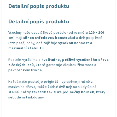
Detailní popis produktu
Detailní popis produktu
Všechny naše dvoulůžkové postele (od rozměru
120 × 200
cm
) mají
silnou středovou konstrukci
a dvě podpěrné
(tzv. páté) nohy, což zajišťuje
vysokou nosnost a
maximální stabilitu
.
Postele vyrábíme z
kvalitního, pečlivě vysušeného dřeva
z českých lesů
, které garantuje dlouhou životnost a
pevnost konstrukce.
Každá naše postel je
originál
– vyrábíme ji ručně z
masivního dřeva, takže žádné dvě nejsou nikdy úplně
stejné. Každý zákazník tak získá
jedinečný kousek
, který
nebude mít nikdo jiný.