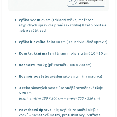
Výška sedu:
2
5 cm (základní výška, možnost
atypických úprav dle přání zákazníka) U této postele
nelze zvýšit sed.
Výška hlavního čela:
8
0 cm (lze individuálně upravit)
Konstrukční materiál:
rám i nohy z trámů 10 × 10 cm
Nosnost:
290 kg (při rozměru 180 × 200 cm)
Rozměr postele:
uváděn jako vnitřní (na matraci)
U celotrámových postelí se vnější rozměr zvětšuje
o
20 cm
(např. vnitřní 180 × 200 cm = vnější 200 × 220 cm)
Povrchová úprava:
olejový lak ze směsi olejů a
vosků – sametově matný, protiskluzový, pružný a