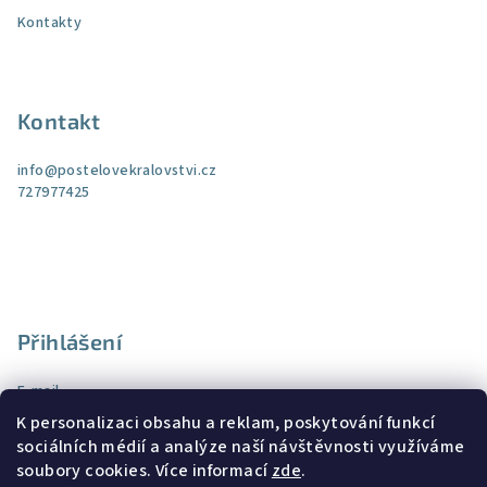
Kontakty
Kontakt
info
@
postelovekralovstvi.cz
727977425
Přihlášení
E-mail
K personalizaci obsahu a reklam, poskytování funkcí
Heslo
sociálních médií a analýze naší návštěvnosti využíváme
soubory cookies. Více informací
zde
.