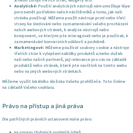
a/nebo zdrojů třetích stran, widgety atd.
Analytické:
Použití analytických nástrojů nám umožňuje lépe
porozumět potřebám našich návštěvníků a tomu, jak naši
stránku používají. Můžeme použít nástroje první nebo třetí
strany ke sledování nebo zaznamenávání vašeho procházení
našich webových stránek, k analýze nástrojů nebo
komponent, se kterými jste interagovali nebo je používali, k
zaznamenávání konverzních událostí a podobně.
Marketingové:
Můžeme používat soubory cookie a nástroje
třetích stran k vylepšení nabídky produktů a/nebo služeb
naší nebo našich partnerů, její relevance pro vás na základě
produktů nebo stránek, které jste navštívili na tomto webu
nebo na jiných webových stránkách.
Můžeme využít lokálního úložiska Vašeho prohlížeče. Toto činíme
na základě Vašeho souhlasu.
Právo na přístup a jiná práva
Dle patřičných právních ustanovení máte právo:
na opravu chybných osobních údajů,