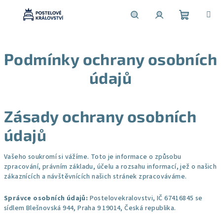
Přejít
na
obsah
Nákupní
Hledat
Přihlášení
Podmínky ochrany osobních
košík
údajů
Zásady ochrany osobních
údajů
Vašeho soukromí si vážíme. Toto je informace o způsobu
zpracování, právním základu, účelu a rozsahu informací, jež o našich
zákaznících a návštěvnících našich stránek zpracováváme.
Správce osobních údajů:
Postelovekralovstvi
, IČ 67416845 se
sídlem Blešnovská 944, Praha 9 19014, Česká republika.