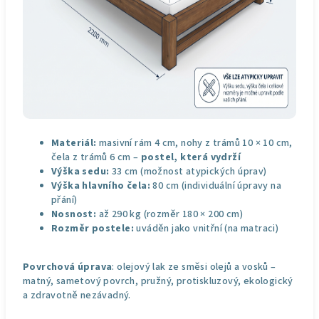
Materiál:
masivní rám 4 cm, nohy z trámů 10 × 10 cm,
čela z trámů 6 cm –
postel, která vydrží
Výška sedu:
33 cm (možnost atypických úprav)
Výška hlavního čela:
80 cm (individuální úpravy na
přání)
Nosnost:
až 290 kg (rozměr 180 × 200 cm)
Rozměr postele:
uváděn jako vnitřní (na matraci)
Povrchová úprava
: olejový lak ze směsi olejů a vosků –
matný, sametový povrch, pružný, protiskluzový, ekologický
a zdravotně nezávadný.