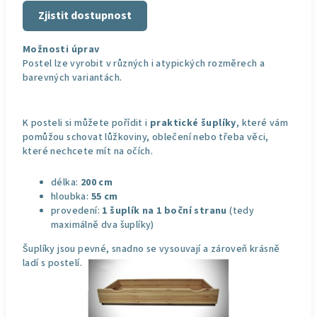
Zjistit dostupnost
Možnosti úprav
Postel lze vyrobit v různých i atypických rozměrech a
barevných variantách.
K posteli si můžete pořídit i
praktické šuplíky
, které vám
pomůžou schovat lůžkoviny, oblečení nebo třeba věci,
které nechcete mít na očích.
délka:
200 cm
hloubka:
55 cm
provedení:
1 šuplík na 1 boční stranu
(tedy
maximálně dva šuplíky)
Šuplíky jsou pevné, snadno se vysouvají a zároveň krásně
ladí s postelí.