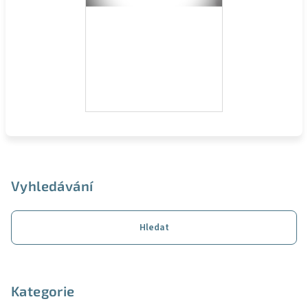
Z
á
p
Vyhledávání
a
t
Hledat
í
Kategorie