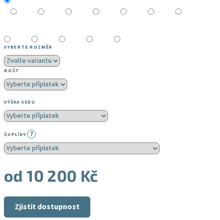
VYBERTE ROZMĚR
ROŠT
VÝŠKA SEDU
?
ŠUPLÍKY
od
10 200 Kč
Měrná
cena:
Zjistit dostupnost