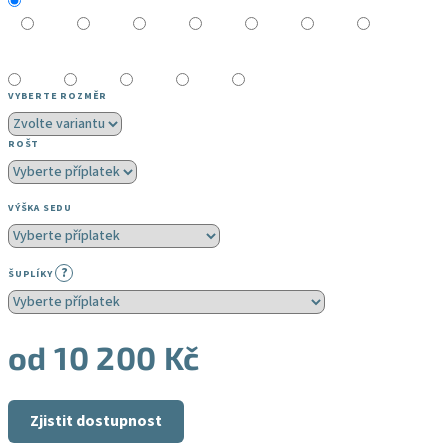
VYBERTE ROZMĚR
ROŠT
VÝŠKA SEDU
?
ŠUPLÍKY
od
10 200 Kč
Měrná
cena:
Zjistit dostupnost