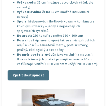
Výška sedu:
35 cm (možnost atypických výšek dle
varianty)
Výška hlavního čela:
85 cm (možné individuální
úpravy)
Spoje:
hřebenové, nábytkové kování v kombinaci s
kovovými roháčky – jedny z nejpevnějších
spojovacích systémů.
Nosnost:
290 kg (při rozměru 180 × 200 cm)
Povrchová úprava:
olejový lak ze směsi přírodních
olejů a vosků – sametově matný, protiskluzový,
pružný, ekologický a bezpečný.
Rozměr postele:
uváděn jako vnitřní (na matraci).
U celo-trámových postelí je vnější rozměr o 20 cm
větší (např. vnitřní 180 × 200 cm = vnější 200 × 220 cm).
Zjistit dostupnost