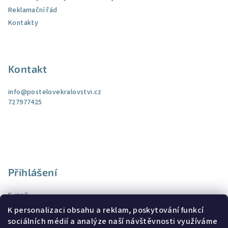
Reklamační řád
Kontakty
Kontakt
info
@
postelovekralovstvi.cz
727977425
Přihlášení
E-mail
K personalizaci obsahu a reklam, poskytování funkcí
Heslo
sociálních médií a analýze naší návštěvnosti využíváme