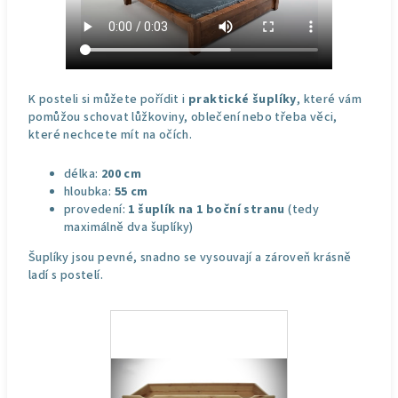
K posteli si můžete pořídit i
praktické šuplíky
, které vám
pomůžou schovat lůžkoviny, oblečení nebo třeba věci,
které nechcete mít na očích.
délka:
200 cm
hloubka:
55 cm
provedení:
1 šuplík na 1 boční stranu
(tedy
maximálně dva šuplíky)
Šuplíky jsou pevné, snadno se vysouvají a zároveň krásně
ladí s postelí.