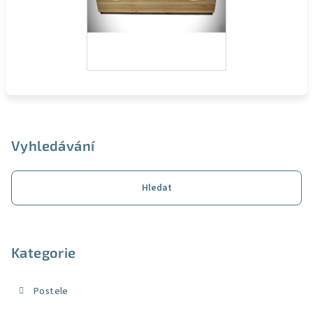
Z
á
p
Vyhledávání
a
t
Hledat
í
Kategorie
Postele