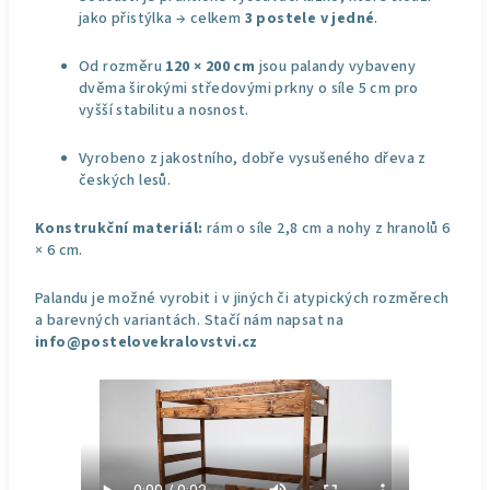
jako přistýlka → celkem
3 postele v jedné
.
Od rozměru
120 × 200 cm
jsou palandy vybaveny
dvěma širokými středovými prkny o síle 5 cm pro
vyšší stabilitu a nosnost.
Vyrobeno z jakostního, dobře vysušeného dřeva z
českých lesů.
Konstrukční materiál:
rám o síle 2,8 cm a nohy z hranolů 6
× 6 cm.
Palandu je možné vyrobit i v jiných či atypických rozměrech
a barevných variantách. Stačí nám napsat na
info@postelovekralovstvi.cz