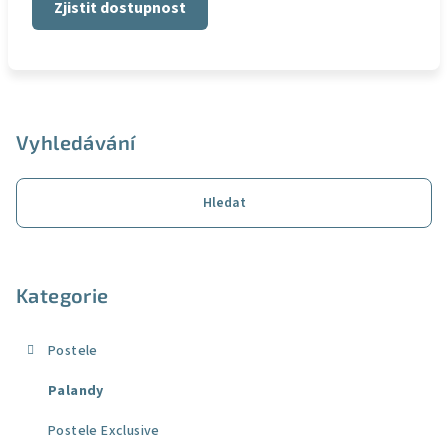
Zjistit dostupnost
Z
á
p
Vyhledávání
a
t
Hledat
í
Kategorie
Postele
Palandy
Postele Exclusive